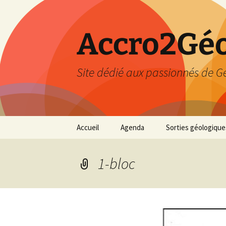
Accro2Géo
Site dédié aux passionnés de G
Aller
Accueil
Agenda
Sorties géologique
au
contenu
Effectué
1-bloc
Prévisions
Février 2026
Mars 2026