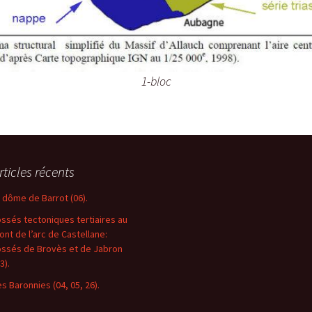
1-bloc
rticles récents
e dôme de Barrot (06).
ossés tectoniques tertiaires au
ront de l’arc de Castellane:
ossés de Brovès et de Jabron
3).
es Baronnies (04, 05, 26).