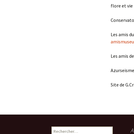
flore et vie 
Avril 2026.
Conservatoi
Mai 2026.
Les amis du
Juin 2026
amismuseu
Septembre 2026
Les amis de 
octobre 2026
Azurseisme
décembre
Site de G.C
novembre 2026.
A
R