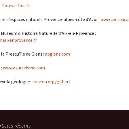
:
florevie.free.fr
re d’espaces naturels Provence-alpes-côte d’Azur :
www.cen-paca
 Museum d’Histoire Naturelle d’Aix-en-Provence :
maixenprovence.fr
la Presqu’île de Giens :
apgiens.com
 :
www.azurseisme.com
revola géologue :
crevola.org/gilbert
rticles récents