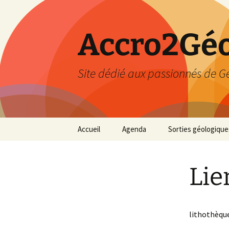
Accro2Géo
Site dédié aux passionnés de G
Aller
Accueil
Agenda
Sorties géologique
au
contenu
Effectué
Lie
Prévisions
Février 2026
lithothèqu
Mars 2026