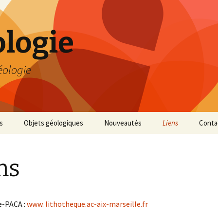
logie
éologie
s
Objets géologiques
Nouveautés
Liens
Conta
ns
e-PACA :
www. lithotheque.ac-aix-marseille.fr