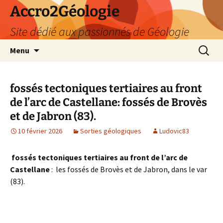
Accro2Géologie
Site dédié aux passionnés de Géologie
Aller
Recherc
Menu
au
contenu
fossés tectoniques tertiaires au front
de l’arc de Castellane: fossés de Brovès
et de Jabron (83).
10 février 2026
Sorties géologiques
Ludovic83
fossés tectoniques tertiaires au front de l’arc de
Castellane
: les fossés de Brovès et de Jabron, dans le var
(83).