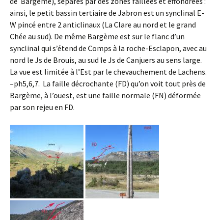
de Bargème), séparés par des zones faillées et effondrées :
ainsi, le petit bassin tertiaire de Jabron est un synclinal E-
W pincé entre 2 anticlinaux (La Clare au nord et le grand
Chée au sud). De même Bargème est sur le flanc d’un
synclinal qui s’étend de Comps à la roche-Esclapon, avec au
nord le Js de Brouis, au sud le Js de Canjuers au sens large.
La vue est limitée à l’Est par le chevauchement de Lachens.
–ph5,6,7. La faille décrochante (FD) qu’on voit tout près de
Bargème, à l’ouest, est une faille normale (FN) déformée
par son rejeu en FD.