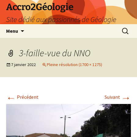
Accro2Géologie
Site dédié aux passionnés de Géologie
Aller
Recherc
Menu
au
contenu
3-faille-vue du NNO
7 janvier 2022
Pleine résolution (1700 × 1275)
←
→
Précédent
Suivant