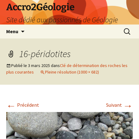
Accro2Géologie
Site dédié aux passionnés de Géologie
Aller
Recherc
Menu
au
contenu
16-péridotites
Publié le
3 mars 2025
dans
Clé de détermination des roches les
plus courantes
Pleine résolution (1000 × 682)
←
→
Précédent
Suivant