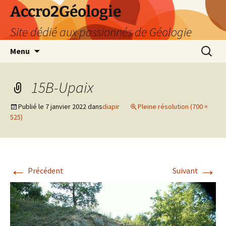
Accro2Géologie
Site dédié aux passionnés de Géologie
Aller
Recherc
Menu
au
contenu
15B-Upaix
Publié le
7 janvier 2022
dans
diapir
Pleine résolution (700 ×
525)
←
→
Précédent
Suivant