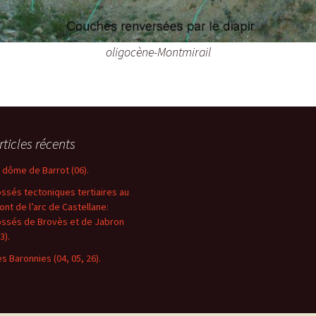
oligocène-Montmirail
rticles récents
e dôme de Barrot (06).
ossés tectoniques tertiaires au
ront de l’arc de Castellane:
ossés de Brovès et de Jabron
3).
es Baronnies (04, 05, 26).