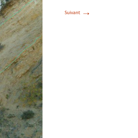
→
Suivant