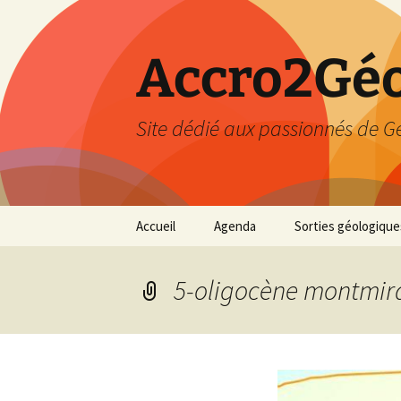
Accro2Géo
Site dédié aux passionnés de G
Aller
Accueil
Agenda
Sorties géologique
au
contenu
Effectué
5-oligocène montmira
Prévisions
Février 2026
Mars 2026