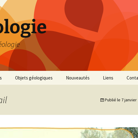
logie
éologie
s
Objets géologiques
Nouveautés
Liens
Conta
il
Publié le
7 janvier