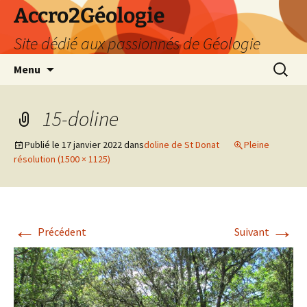
Accro2Géologie
Site dédié aux passionnés de Géologie
Aller
Recherc
Menu
au
contenu
15-doline
Publié le
17 janvier 2022
dans
doline de St Donat
Pleine
résolution (1500 × 1125)
←
→
Précédent
Suivant