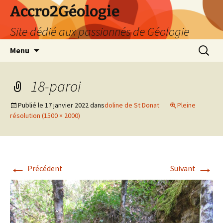
Accro2Géologie
Site dédié aux passionnés de Géologie
Aller
Recherc
Menu
au
contenu
18-paroi
Publié le
17 janvier 2022
dans
doline de St Donat
Pleine
résolution (1500 × 2000)
←
→
Précédent
Suivant