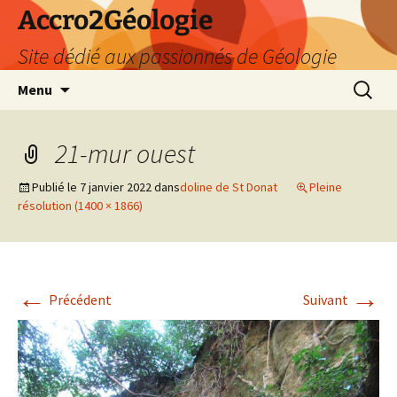
Accro2Géologie
Site dédié aux passionnés de Géologie
Aller
Recherc
Menu
au
contenu
21-mur ouest
Publié le
7 janvier 2022
dans
doline de St Donat
Pleine
résolution (1400 × 1866)
←
→
Précédent
Suivant