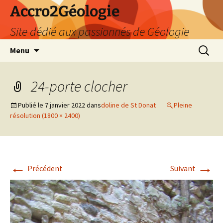
Accro2Géologie
Site dédié aux passionnés de Géologie
Aller
Recherc
Menu
au
contenu
24-porte clocher
Publié le
7 janvier 2022
dans
doline de St Donat
Pleine
résolution (1800 × 2400)
←
→
Précédent
Suivant