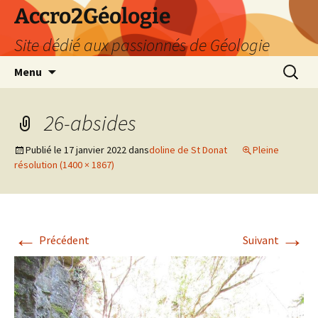
Accro2Géologie
Site dédié aux passionnés de Géologie
Aller
Recherc
Menu
au
contenu
26-absides
Publié le
17 janvier 2022
dans
doline de St Donat
Pleine
résolution (1400 × 1867)
←
→
Précédent
Suivant