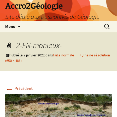
Accro2Géologie
Site dédié aux passionnés de Géologie
Aller
Recherc
Menu
au
contenu
2-FN-monieux-
Publié le
7 janvier 2022
dans
faille normale
Pleine résolution
(650 × 488)
←
Précédent