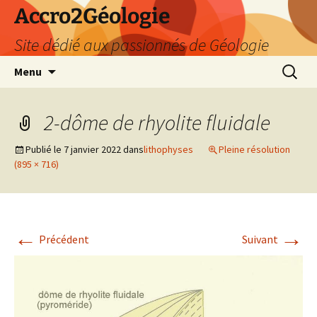
Accro2Géologie
Site dédié aux passionnés de Géologie
Aller
Recherc
Menu
au
contenu
2-dôme de rhyolite fluidale
Publié le
7 janvier 2022
dans
lithophyses
Pleine résolution
(895 × 716)
←
→
Précédent
Suivant