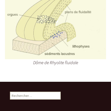
Dôme de Rhyolite fluidale
R
e
c
h