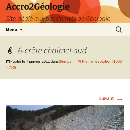
Accro2Géologie
Site dédié aux passionnés de Géologie
Aller
Recherc
Menu
au
contenu
6-crête chalmel-sud
Publié le
7 janvier 2022
dans
Slumps
Pleine résolution (1000
× 750)
→
Suivant