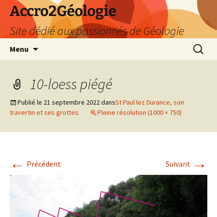
Accro2Géologie
Site dédié aux passionnés de Géologie
Aller
Recherc
Menu
au
contenu
10-loess piégé
Publié le
21 septembre 2022
dans
St Paul lez Durance, son
travertin et ses grottes.
Pleine résolution (1000 × 750)
←
→
Précédent
Suivant