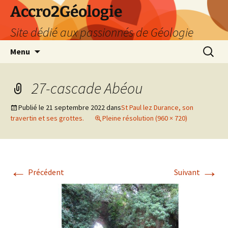
Accro2Géologie
Site dédié aux passionnés de Géologie
Aller
Recherc
Menu
au
contenu
27-cascade Abéou
Publié le
21 septembre 2022
dans
St Paul lez Durance, son
travertin et ses grottes.
Pleine résolution (960 × 720)
←
→
Précédent
Suivant