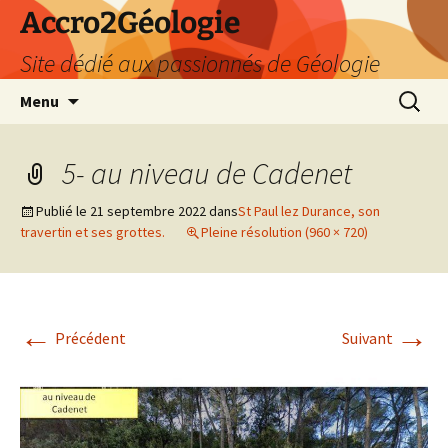
Accro2Géologie
Site dédié aux passionnés de Géologie
Aller
Recherc
Menu
au
contenu
5- au niveau de Cadenet
Publié le
21 septembre 2022
dans
St Paul lez Durance, son
travertin et ses grottes.
Pleine résolution (960 × 720)
←
→
Précédent
Suivant