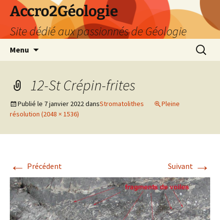
Accro2Géologie
Site dédié aux passionnés de Géologie
Aller
Recherc
Menu
au
contenu
12-St Crépin-frites
Publié le
7 janvier 2022
dans
Stromatolithes
Pleine
résolution (2048 × 1536)
←
→
Précédent
Suivant