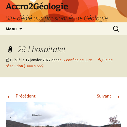
Accro2Géologie
Site dédié aux passionnés de Géologie
Aller
Recherc
Menu
au
contenu
28-l hospitalet
Publié le
17 janvier 2022
dans
aux confins de Lure
Pleine
résolution (1000 × 666)
←
→
Précédent
Suivant