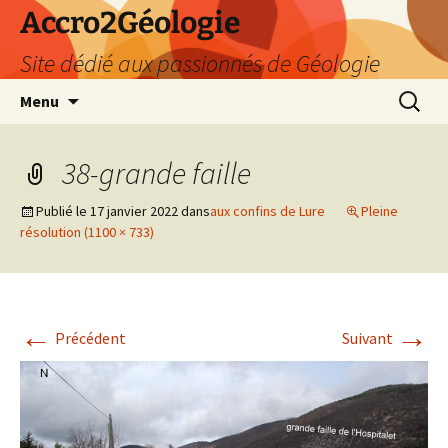
Accro2Géologie
Site dédié aux passionnés de Géologie
Aller
Recherc
Menu
au
contenu
38-grande faille
Publié le
17 janvier 2022
dans
aux confins de Lure
Pleine
résolution (1100 × 733)
←
→
Précédent
Suivant