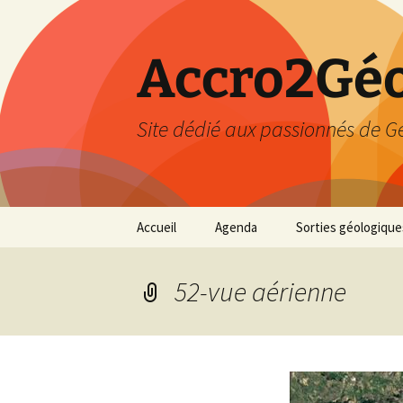
Accro2Géo
Site dédié aux passionnés de G
Aller
Accueil
Agenda
Sorties géologique
au
contenu
Effectué
52-vue aérienne
Prévisions
Février 2026
Mars 2026