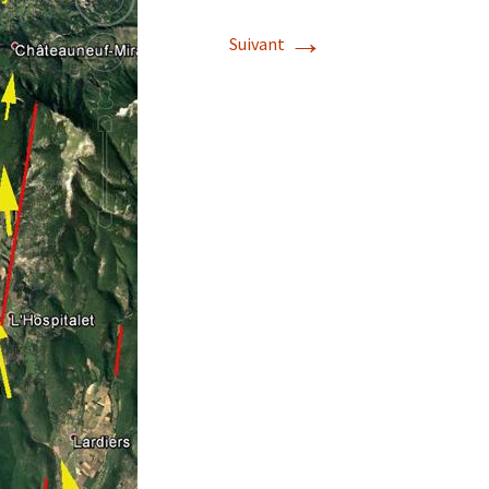
→
Suivant