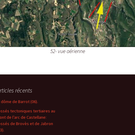
52- vue aérienne
rticles récents
e dôme de Barrot (06).
ossés tectoniques tertiaires au
ront de l’arc de Castellane:
ossés de Brovès et de Jabron
3).