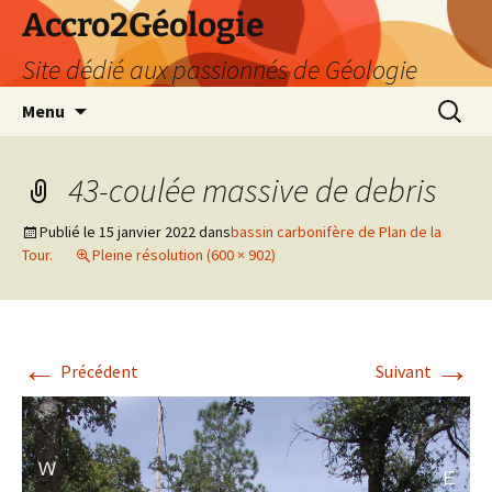
Accro2Géologie
Site dédié aux passionnés de Géologie
Aller
Recherc
Menu
au
contenu
43-coulée massive de debris
Publié le
15 janvier 2022
dans
bassin carbonifère de Plan de la
Tour.
Pleine résolution (600 × 902)
←
→
Précédent
Suivant