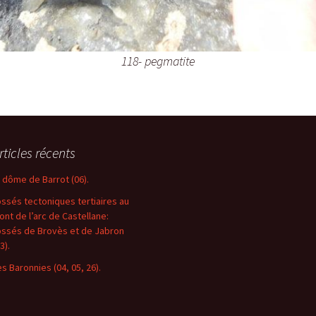
118- pegmatite
rticles récents
e dôme de Barrot (06).
ossés tectoniques tertiaires au
ront de l’arc de Castellane:
ossés de Brovès et de Jabron
3).
es Baronnies (04, 05, 26).