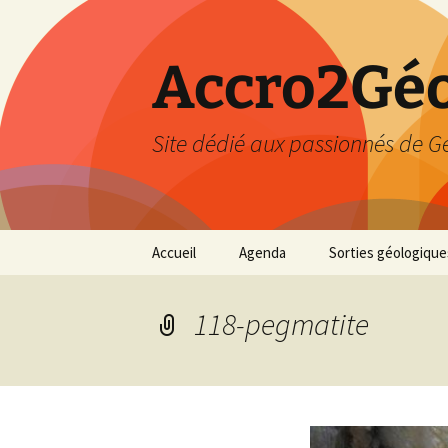
Accro2Géo
Site dédié aux passionnés de G
Aller
Accueil
Agenda
Sorties géologique
au
contenu
Effectué
118-pegmatite
Prévisions
Février 2026
Mars 2026