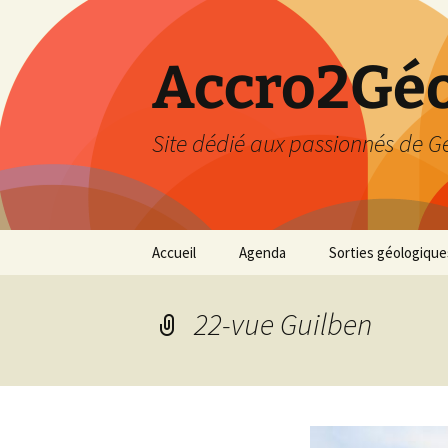
Accro2Géo
Site dédié aux passionnés de G
Aller
Accueil
Agenda
Sorties géologique
au
contenu
Effectué
22-vue Guilben
Prévisions
Février 2026
Mars 2026