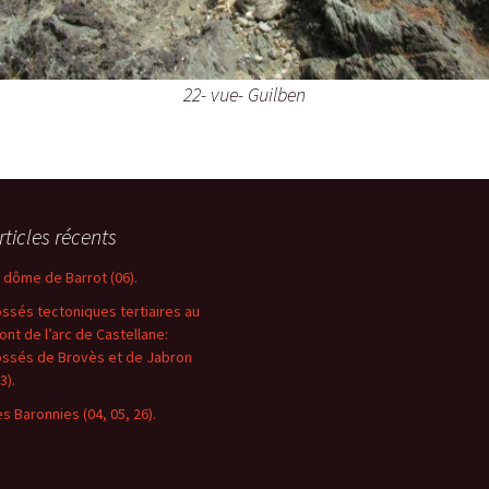
22- vue- Guilben
rticles récents
e dôme de Barrot (06).
ossés tectoniques tertiaires au
ront de l’arc de Castellane:
ossés de Brovès et de Jabron
3).
es Baronnies (04, 05, 26).