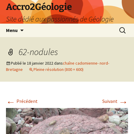
Accro2Géologie
Site dédié aux passionnés de Géologie
Aller
Recherc
Menu
au
contenu
62-nodules
Publié le
18 janvier 2022
dans
chaîne cadomienne- nord-
Bretagne
Pleine résolution (800 × 600)
←
→
Précédent
Suivant