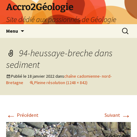
Accro2Géologie
Site dédié aux passionnés de Géologie
Aller
Recherc
Menu
au
contenu
94-heussaye-breche dans
sediment
Publié le
18 janvier 2022
dans
chaîne cadomienne- nord-
Bretagne
Pleine résolution (1248 × 842)
←
→
Précédent
Suivant