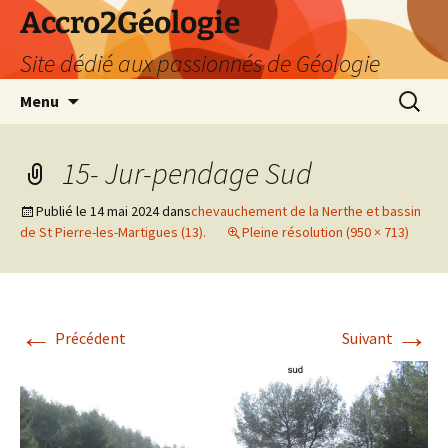
Accro2Géologie
Site dédié aux passionnés de Géologie
Aller
Recherc
Menu
au
contenu
15- Jur-pendage Sud
Publié le
14 mai 2024
dans
chevauchement de la Nerthe et bassin
de St Pierre-les-Martigues (13).
Pleine résolution (950 × 713)
←
→
Précédent
Suivant