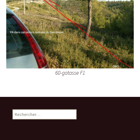
60-gatasse F1
R
e
c
h
e