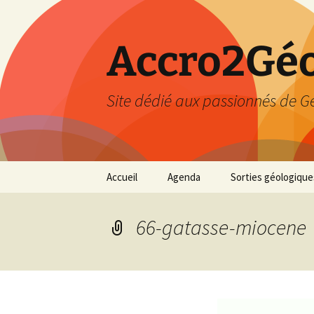
Accro2Géo
Site dédié aux passionnés de G
Aller
Accueil
Agenda
Sorties géologique
au
contenu
Effectué
66-gatasse-miocene
Prévisions
Février 2026
Mars 2026