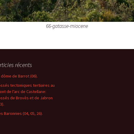
66-gatasse-miocene
rticles récents
e dôme de Barrot (06).
ossés tectoniques tertiaires au
ront de l’arc de Castellane:
ossés de Brovès et de Jabron
3).
es Baronnies (04, 05, 26).