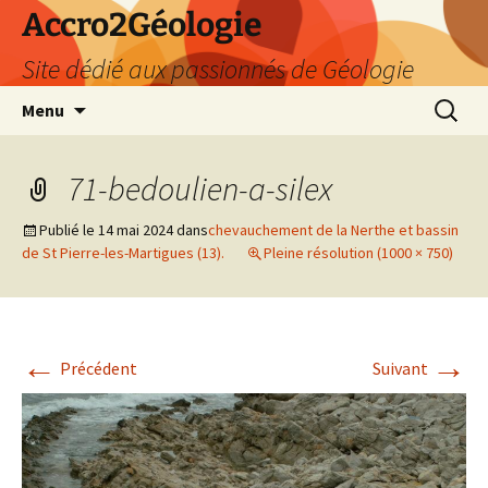
Accro2Géologie
Site dédié aux passionnés de Géologie
Aller
Recherc
Menu
au
contenu
71-bedoulien-a-silex
Publié le
14 mai 2024
dans
chevauchement de la Nerthe et bassin
de St Pierre-les-Martigues (13).
Pleine résolution (1000 × 750)
←
→
Précédent
Suivant