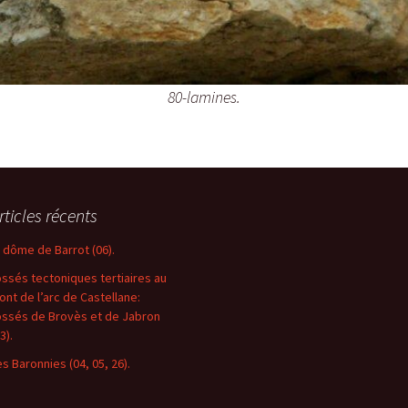
80-lamines.
rticles récents
e dôme de Barrot (06).
ossés tectoniques tertiaires au
ront de l’arc de Castellane:
ossés de Brovès et de Jabron
3).
es Baronnies (04, 05, 26).