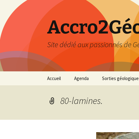
Accro2Géo
Site dédié aux passionnés de G
Aller
Accueil
Agenda
Sorties géologique
au
contenu
Effectué
80-lamines.
Prévisions
Février 2026
Mars 2026