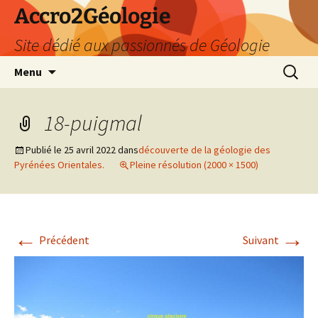
Accro2Géologie
Site dédié aux passionnés de Géologie
Aller
Recherc
Menu
au
contenu
18-puigmal
Publié le
25 avril 2022
dans
découverte de la géologie des
Pyrénées Orientales.
Pleine résolution (2000 × 1500)
←
→
Précédent
Suivant