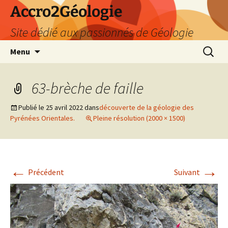
Accro2Géologie
Site dédié aux passionnés de Géologie
Aller
Recherc
Menu
au
contenu
63-brèche de faille
Publié le
25 avril 2022
dans
découverte de la géologie des
Pyrénées Orientales.
Pleine résolution (2000 × 1500)
←
→
Précédent
Suivant