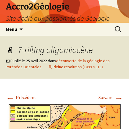
Accro2Géologie
Site dédié aux passionnés de Géologie
Aller
Recherc
Menu
au
contenu
7-rifting oligomiocène
Publié le
25 avril 2022
dans
découverte de la géologie des
Pyrénées Orientales.
Pleine résolution (1099 × 818)
←
→
Précédent
Suivant