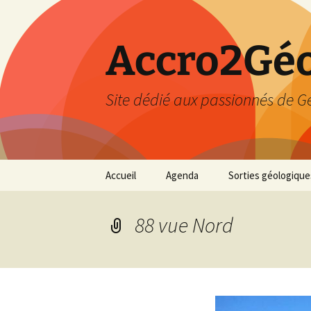
Accro2Géo
Site dédié aux passionnés de G
Aller
Accueil
Agenda
Sorties géologique
au
contenu
Effectué
88 vue Nord
Prévisions
Février 2026
Mars 2026