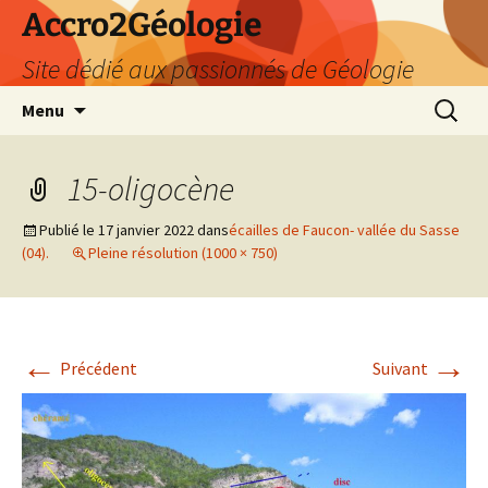
Accro2Géologie
Site dédié aux passionnés de Géologie
Aller
Recherc
Menu
au
contenu
15-oligocène
Publié le
17 janvier 2022
dans
écailles de Faucon- vallée du Sasse
(04).
Pleine résolution (1000 × 750)
←
→
Précédent
Suivant