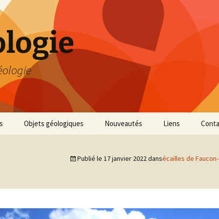
logie
éologie
s
Objets géologiques
Nouveautés
Liens
Conta
Publié le
17 janvier 2022
dans
écailles de Faucon-