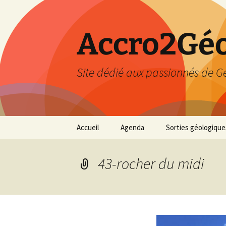
Accro2Géo
Site dédié aux passionnés de G
Aller
Accueil
Agenda
Sorties géologique
au
contenu
Effectué
43-rocher du midi
Prévisions
Février 2026
Mars 2026