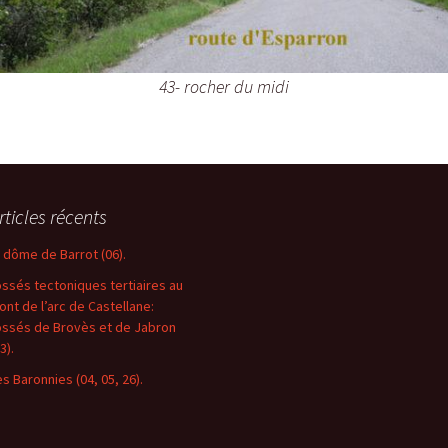
43- rocher du midi
rticles récents
e dôme de Barrot (06).
ossés tectoniques tertiaires au
ront de l’arc de Castellane:
ossés de Brovès et de Jabron
3).
es Baronnies (04, 05, 26).