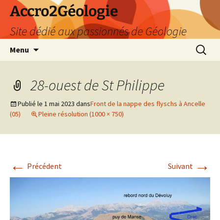
Accro2Géologie
Site dédié aux passionnés de Géologie
Aller
Recherc
Menu
au
contenu
28-ouest de St Philippe
Publié le
1 mai 2023
dans
Front de la nappe des flyschs à Ancelle
(05)
Pleine résolution (1000 × 750)
←
→
Précédent
Suivant