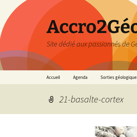
Accro2Géo
Site dédié aux passionnés de G
Aller
Accueil
Agenda
Sorties géologique
au
contenu
Effectué
21-basalte-cortex
Prévisions
Février 2026
Mars 2026