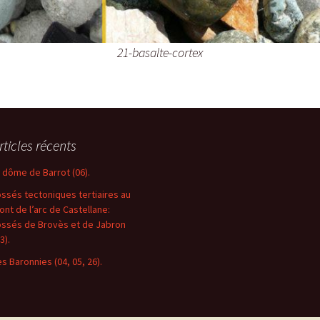
21-basalte-cortex
rticles récents
e dôme de Barrot (06).
ossés tectoniques tertiaires au
ront de l’arc de Castellane:
ossés de Brovès et de Jabron
3).
es Baronnies (04, 05, 26).