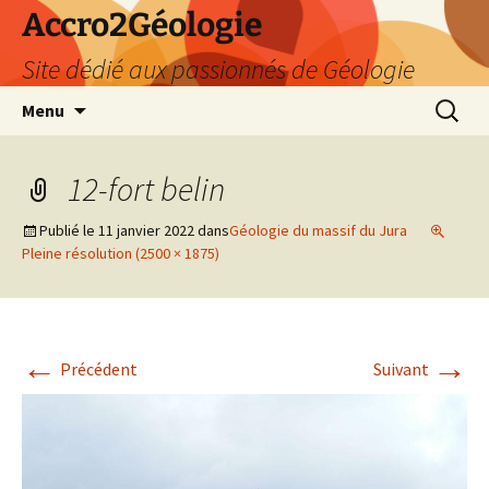
Accro2Géologie
Site dédié aux passionnés de Géologie
Aller
Recherc
Menu
au
contenu
12-fort belin
Publié le
11 janvier 2022
dans
Géologie du massif du Jura
Pleine résolution (2500 × 1875)
←
→
Précédent
Suivant