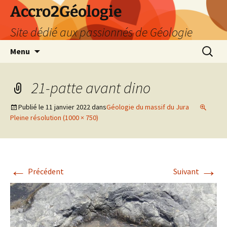
Accro2Géologie
Site dédié aux passionnés de Géologie
Aller
Recherc
Menu
au
contenu
21-patte avant dino
Publié le
11 janvier 2022
dans
Géologie du massif du Jura
Pleine résolution (1000 × 750)
←
→
Précédent
Suivant