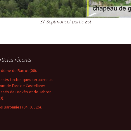
37-Septmoncel-partie Est
rticles récents
e dôme de Barrot (06).
ossés tectoniques tertiaires au
ront de l’arc de Castellane:
ossés de Brovès et de Jabron
3).
es Baronnies (04, 05, 26).