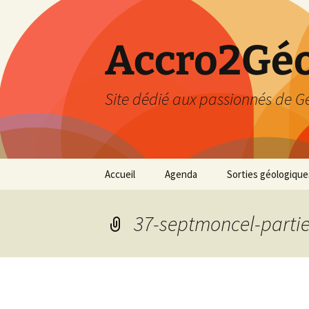
Accro2Géo
Site dédié aux passionnés de G
Aller
Accueil
Agenda
Sorties géologique
au
contenu
Effectué
37-septmoncel-partie
Prévisions
Février 2026
Mars 2026