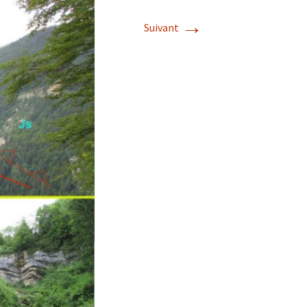
→
Suivant