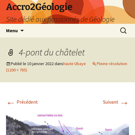
Accro2Géologie
Site dédié aux passionnés de Géologie
Aller
Recherc
Menu
au
contenu
4-pont du châtelet
Publié le
10 janvier 2022
dans
haute Ubaye
Pleine résolution
(1200 × 785)
←
→
Précédent
Suivant