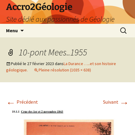
Accro2Géologie
Site dédié aux passionnés de Géologie
Aller
Recherc
Menu
au
contenu
10-pont Mees..1955
Publié le
27 février 2023
dans
La Durance …..et son histoire
géologique.
Pleine résolution (1035 × 638)
←
→
Précédent
Suivant