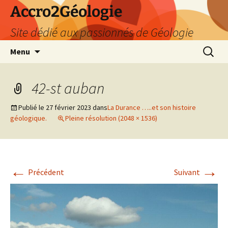
Accro2Géologie
Site dédié aux passionnés de Géologie
Aller
Recherc
Menu
au
contenu
42-st auban
Publié le
27 février 2023
dans
La Durance …..et son histoire
géologique.
Pleine résolution (2048 × 1536)
←
→
Précédent
Suivant