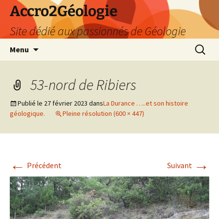
Accro2Géologie
Site dédié aux passionnés de Géologie
Aller
Recherc
Menu
au
contenu
53-nord de Ribiers
Publié le
27 février 2023
dans
La Durance …..et son histoire
géologique.
Pleine résolution (600 × 447)
←
→
Précédent
Suivant