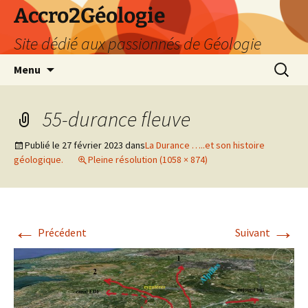
Accro2Géologie
Site dédié aux passionnés de Géologie
Aller
Recherc
Menu
au
contenu
55-durance fleuve
Publié le
27 février 2023
dans
La Durance …..et son histoire
géologique.
Pleine résolution (1058 × 874)
←
→
Précédent
Suivant