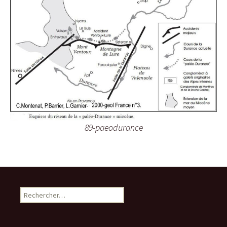
89-paeodurance
R
e
c
h