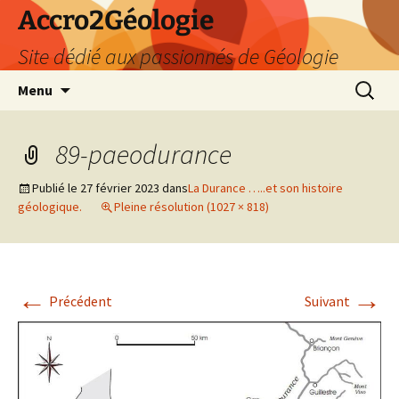
Accro2Géologie
Site dédié aux passionnés de Géologie
Aller
Recherc
Menu
au
contenu
89-paeodurance
Publié le
27 février 2023
dans
La Durance …..et son histoire
géologique.
Pleine résolution (1027 × 818)
←
→
Précédent
Suivant