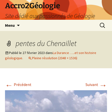
Accro2Géologie
Site dédié aux passionnés de Géologie
Aller
Recherc
Menu
au
contenu
pentes du Chenaillet
Publié le
27 février 2023
dans
La Durance …..et son histoire
géologique.
Pleine résolution (2048 × 1536)
←
→
Précédent
Suivant